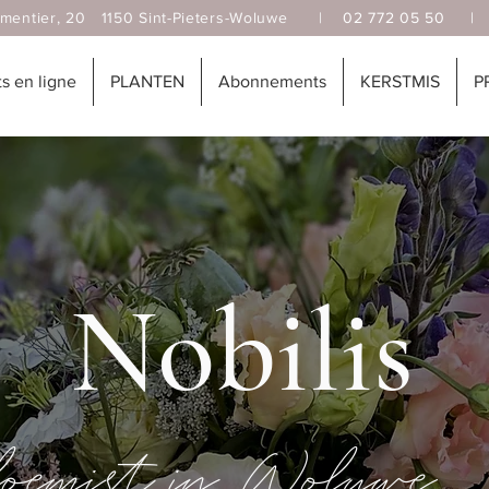
 20 1150 Sint-Pieters-Woluwe |
02 772 05 50 
 en ligne
PLANTEN
Abonnements
KERSTMIS
P
Nobilis
oemist in Woluwe