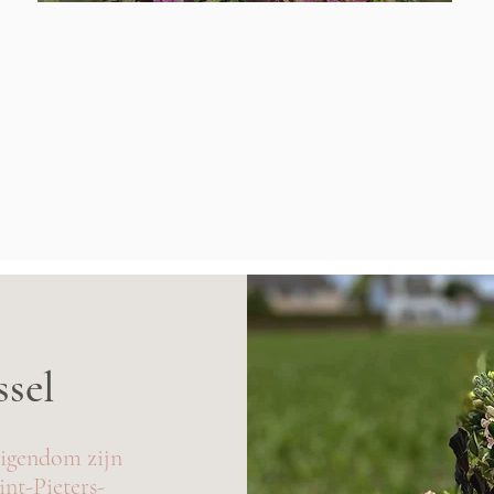
ssel
 eigendom zijn
int-Pieters-