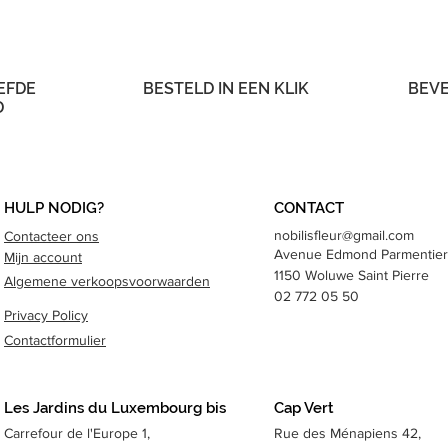
EFDE
BESTELD IN EEN KLIK
BEVE
D
HULP NODIG?
CONTACT
nobilisfleur@gmail.com
Contacteer ons
Avenue Edmond
Parmentier
Mijn account
1150 Woluwe Saint Pierre
Algemene verkoopsvoorwaarden
02 772 05 50
Privacy Policy
Contactformulier
Les Jardins du Luxembourg bis
Cap Vert
Carrefour de l'Europe 1,
Rue des Ménapiens 42,