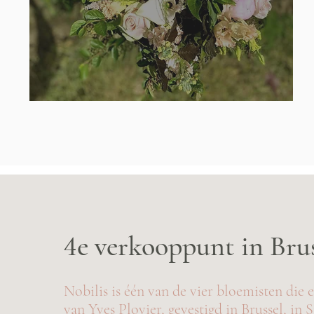
4e verkooppunt in Bru
Nobilis is één van de vier bloemisten die
van Yves Plovier, gevestigd in Brussel, in S