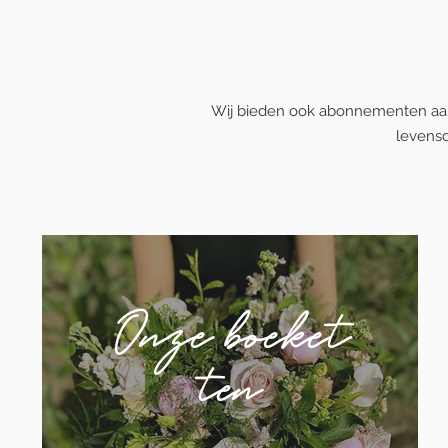
Wij bieden ook abonnementen aan b
levensd
Onze boeket
ten