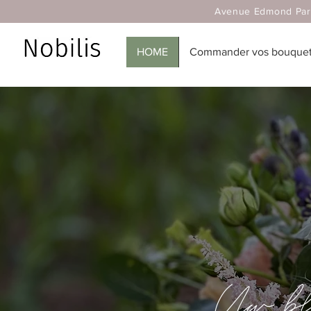
Avenue Edmond Parmentier,
HOME
Commander vos bouquets
Uw bl